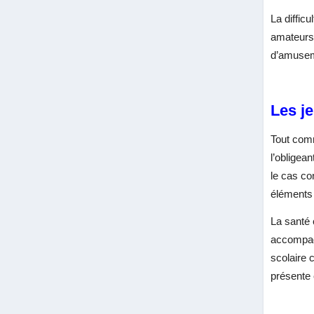
La diffic
amateurs 
d’amuseme
Les je
Tout com
l’obligea
le cas co
éléments 
La santé 
accompagn
scolaire 
présente 