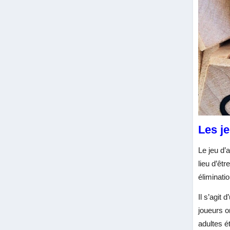
Les je
Le jeu d’
lieu d’êt
éliminat
Il s’agit 
joueurs o
adultes é