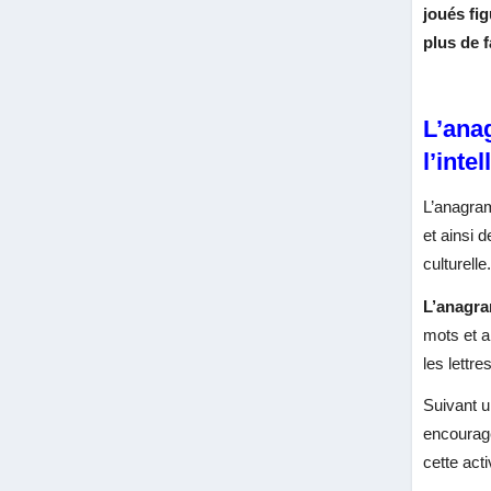
joués fig
plus de 
L’ana
l’inte
L’anagra
et ainsi 
culturelle
L’anagr
mots et a
les lettre
Suivant u
encouragen
cette act