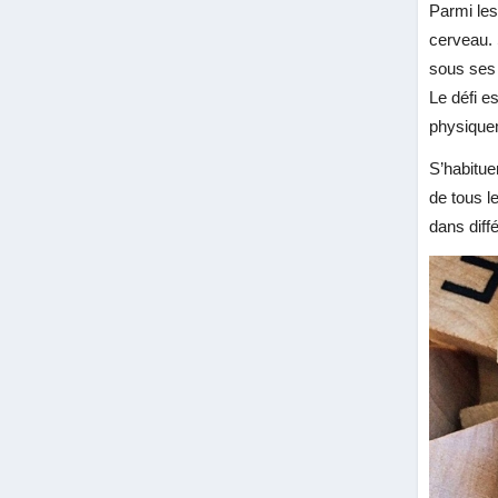
Parmi les
cerveau. S
sous ses 
Le défi e
physiquem
S’habitue
de tous l
dans diff