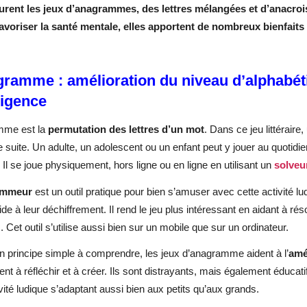
urent les jeux d’anagrammes, des lettres mélangées et d’anacroisé
favoriser la santé mentale, elles apportent de nombreux bienfait
gramme : amélioration du niveau d’alphabét
lligence
mme est la
permutation des lettres d’un mot
. Dans ce jeu littéraire
de suite. Un adulte, un adolescent ou un enfant peut y jouer au quotidi
. Il se joue physiquement, hors ligne ou en ligne en utilisant un
solveu
ammeur
est un outil pratique pour bien s’amuser avec cette activité lu
ide à leur déchiffrement. Il rend le jeu plus intéressant en aidant à 
s. Cet outil s’utilise aussi bien sur un mobile que sur un ordinateur.
n principe simple à comprendre, les jeux d’anagramme aident à l’
amé
t à réfléchir et à créer. Ils sont distrayants, mais également éducatifs
ivité ludique s’adaptant aussi bien aux petits qu’aux grands.