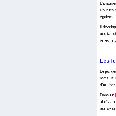
L’anagram
Pour les 
égalemen
Il dévelo
une table
réfléchir 
Les le
Le jeu de
mots usue
d’
utilise
Dans un
abréviati
non selon