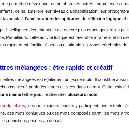
me permet de développer de nombreuses autres compétences chez les
enfants, ce jeu améliore leur niveau d’alphabétisation, leur orthographe
t favorable à
l’amélioration des aptitudes de réflexion logique et 
ppe l’intelligence des enfants et est encore plus avantageux si les p
tte. Par ailleurs, cette activité ludique est favorable à l’amélioration
plus rapidement, facilite l’élocution et stimule les zones cérébrales du
ttres mélangées : être rapide et créatif
s lettres mélangées est également un jeu de mots. Il constitue aussi u
ls possibles à partir des lettres utilisées dans un mot. Cette activi
r une même lettre pour rechercher plusieurs mots
.
jeu de lettres
, lorsque plusieurs joueurs y participent, une entente s’i
ons, des mots conjugués ou des mots composés parmi les mots à tro
 les conditions posées au départ.