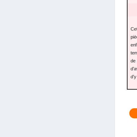
Cet
piè
en
tem
de
d’a
d’y