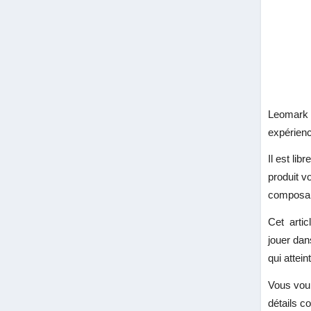
Leomark R
expérienc
Il est lib
produit v
composant
Cet artic
jouer dan
qui attein
Vous voul
détails c