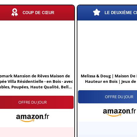
COUP DE CŒUR
LE DEUXIÈME C
omark Mansion de Rêves Maison de
Melissa & Doug | Maison De
ée Villa Résidentielle - en Bois - avec
Hauteur en Bois | Jeux de 
bles, Poupées, Haute Qualité, Belles
uleurs, Jeu D'imitation, Hauteur: 90
OFFRE DU JOUR
cm
OFFRE DU JOUR