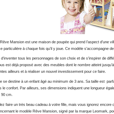
êve Mansion est une maison de poupée qui prend l’aspect d’une villa 
e particulière à chaque fois qu’il y joue. Ce modèle s’accompagne d
re d’inventer tous les personnages de son choix et de s’inspirer de diff
ous est déjà proposé avec des meubles dont le nombre atteint jusqu’à 
es ailleurs et à réaliser un nouvel investissement pour ce faire.
le se destine à un enfant âgé au minimum de 3 ans. Sa taille est parfa
s le confort. Par ailleurs, ses dimensions indiquent une longueur éga
t 90 cm.
ez faire un très beau cadeau à votre fille, mais vous ignorez encore 
oncernant le modèle Rêve Mansion, signé par la marque Leomark, pour