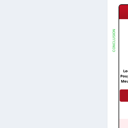
CONCLUSION
Le
Poup
Meu
Co