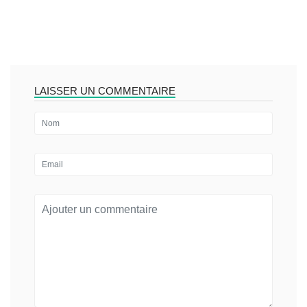
LAISSER UN COMMENTAIRE