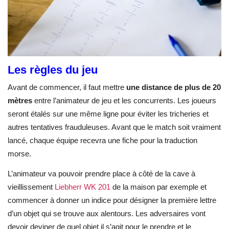
Les règles du jeu
Avant de commencer, il faut mettre
une distance de plus de 20
mètres
entre l’animateur de jeu et les concurrents. Les joueurs
seront étalés sur une même ligne pour éviter les tricheries et
autres tentatives frauduleuses. Avant que le match soit vraiment
lancé, chaque équipe recevra une fiche pour la traduction
morse.
L’animateur va pouvoir prendre place à côté de la cave à
vieillissement
Liebherr WK 201
de la maison par exemple et
commencer à donner un indice pour désigner la première lettre
d’un objet qui se trouve aux alentours. Les adversaires vont
devoir deviner de quel objet il s’agit pour le prendre et le