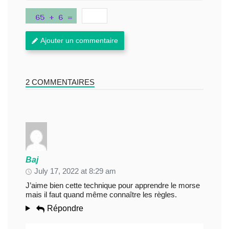
Ajouter un commentaire
2 COMMENTAIRES
Baj
July 17, 2022 at 8:29 am
J’aime bien cette technique pour apprendre le morse
mais il faut quand même connaître les règles.
Répondre