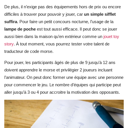
De plus, il n’exige pas des équipements hors de prix ou encore
difficiles à trouver pour pouvoir y jouer, car
un simple sifflet
suffira
. Pour faire un petit concours nocturne, l’usage de la
lampe de poche
est tout aussi efficace. Il peut donc se jouer
aussi bien dans la maison qu’en extérieur comme un
jouet toy
story
. À tout moment, vous pourrez tester votre talent de
traducteur de code morse.
Pour jouer, les participants âgés de plus de 9 jusqu’à 12 ans
doivent apprendre le morse et privilégier 2 joueurs incluant
l’animateur. On peut donc former une équipe avec une personne
pour commencer le jeu. Le nombre d’équipes qui participe peut
aller jusqu’à 3 ou 4 pour accroitre la motivation des opposants.